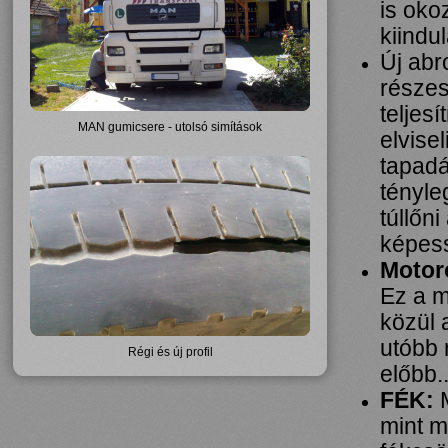
is oko
kiindu
Új abr
részes
teljes
MAN gumicsere - utolsó simítások
elvise
tapadá
tényle
túllőn
képess
Motor
Ez a m
közül 
utóbb 
Régi és új profil
előbb..
FÉK:
M
mint m