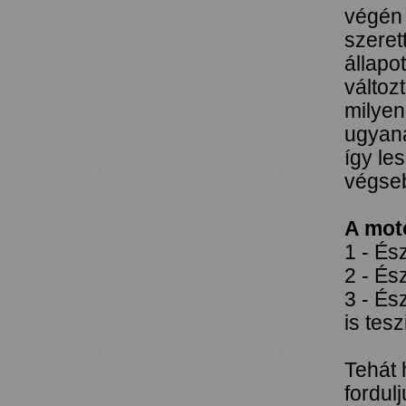
végén 
szeret
állapo
változ
milyen
ugyan
így le
végseb
A mot
1 - És
2 - És
3 - Ész
is tesz
Tehát 
fordul