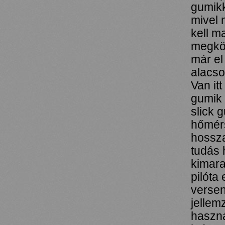
gumikk
mivel 
kell m
megköz
már el
alacso
Van it
gumik 
slick 
hőmérs
hossza
tudás 
kimara
pilóta
versen
jellem
haszná