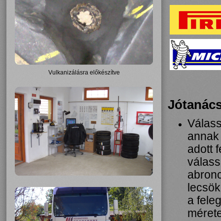
Vulkanizálásra előkészítve
Jótanác
Válass
annak 
adott 
válass
abronc
lecsök
a fele
mérete