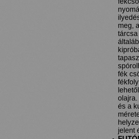
fékcsö
nyomás
ilyedé
meg, a
tárcsa
általá
kiprób
tapasz
spórol
fék cs
fékfol
lehető
olajra
és a k
mérete
helyze
jelent
FUTÓ