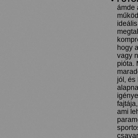
ámde a
működé
ideáli
megtal
kompr
hogy a
vagy n
pióta.
maradé
jól, é
alapna
igénye
fajtáj
ami le
paramé
sporto
csavar