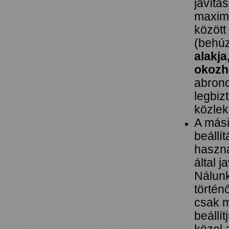
javítá
maxim
között
(behúz
alakja
okozh
abronc
legbiz
közlek
A mási
beállí
haszná
által 
Nálunk
történ
csak m
beállí