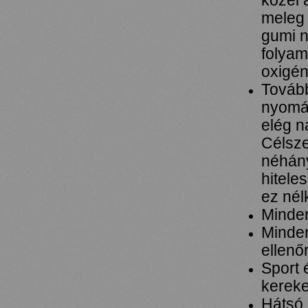
közel 
meleg 
gumi n
folyam
oxigén
Tovább
nyomás
elég n
Célsze
néhány
hitele
ez nél
Minden
Minden
ellenő
Sport 
kereke
Hátsó 