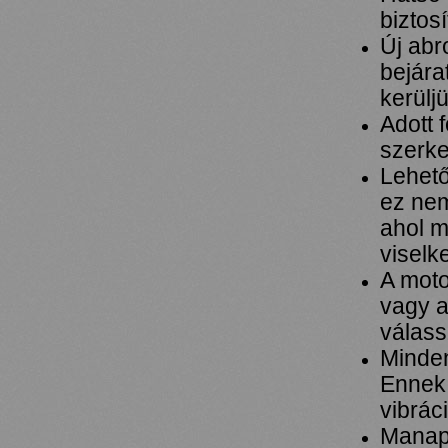
biztos
Új abr
bejára
kerülj
Adott 
szerke
Lehető
ez nem
ahol m
viselk
A mot
vagy a
válas
Minden
Ennek 
vibrác
Manaps