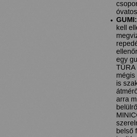
csopor
óvatos
GUMI:
kell e
megviz
repedé
ellenő
egy gu
TÚRA é
mégis 
is sza
átmérő
arra m
belülr
MINICO
szerel
belső 