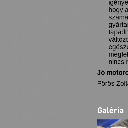
igénye
hogy a
számár
gyárta
tapadn
változ
egésze
megfel
nincs 
Jó motoro
Pörös Zolt