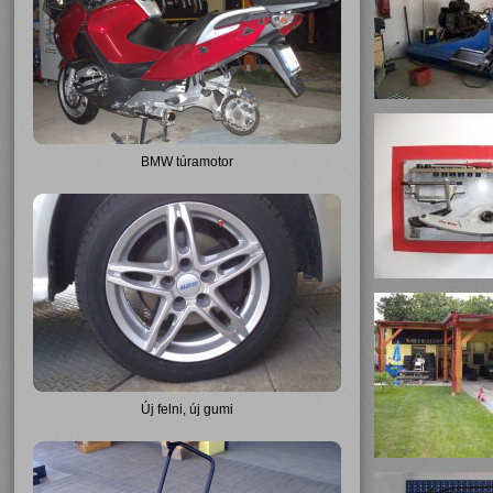
BMW túramotor
Új felni, új gumi